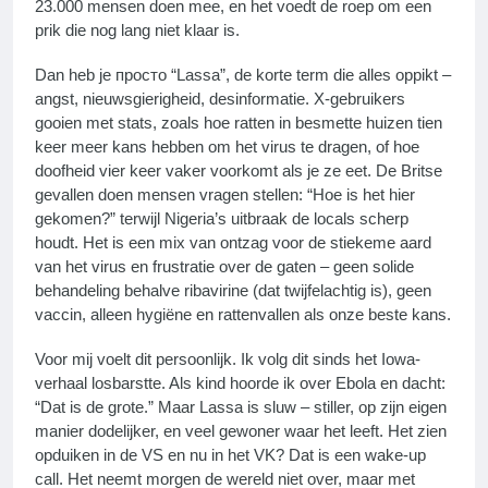
23.000 mensen doen mee, en het voedt de roep om een
prik die nog lang niet klaar is.
Dan heb je просто “Lassa”, de korte term die alles oppikt –
angst, nieuwsgierigheid, desinformatie. X-gebruikers
gooien met stats, zoals hoe ratten in besmette huizen tien
keer meer kans hebben om het virus te dragen, of hoe
doofheid vier keer vaker voorkomt als je ze eet. De Britse
gevallen doen mensen vragen stellen: “Hoe is het hier
gekomen?” terwijl Nigeria’s uitbraak de locals scherp
houdt. Het is een mix van ontzag voor de stiekeme aard
van het virus en frustratie over de gaten – geen solide
behandeling behalve ribavirine (dat twijfelachtig is), geen
vaccin, alleen hygiëne en rattenvallen als onze beste kans.
Voor mij voelt dit persoonlijk. Ik volg dit sinds het Iowa-
verhaal losbarstte. Als kind hoorde ik over Ebola en dacht:
“Dat is de grote.” Maar Lassa is sluw – stiller, op zijn eigen
manier dodelijker, en veel gewoner waar het leeft. Het zien
opduiken in de VS en nu in het VK? Dat is een wake-up
call. Het neemt morgen de wereld niet over, maar met