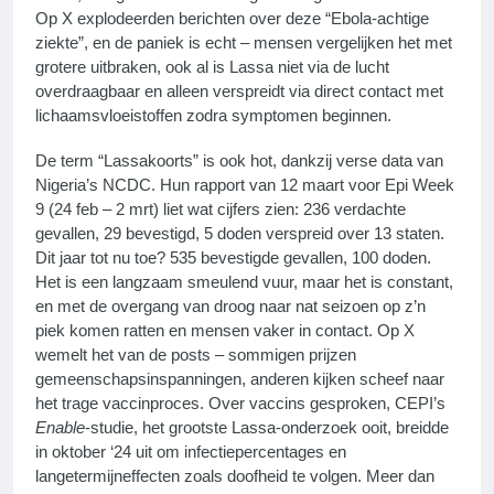
Op X explodeerden berichten over deze “Ebola-achtige
ziekte”, en de paniek is echt – mensen vergelijken het met
grotere uitbraken, ook al is Lassa niet via de lucht
overdraagbaar en alleen verspreidt via direct contact met
lichaamsvloeistoffen zodra symptomen beginnen.
De term “Lassakoorts” is ook hot, dankzij verse data van
Nigeria’s NCDC. Hun rapport van 12 maart voor Epi Week
9 (24 feb – 2 mrt) liet wat cijfers zien: 236 verdachte
gevallen, 29 bevestigd, 5 doden verspreid over 13 staten.
Dit jaar tot nu toe? 535 bevestigde gevallen, 100 doden.
Het is een langzaam smeulend vuur, maar het is constant,
en met de overgang van droog naar nat seizoen op z’n
piek komen ratten en mensen vaker in contact. Op X
wemelt het van de posts – sommigen prijzen
gemeenschapsinspanningen, anderen kijken scheef naar
het trage vaccinproces. Over vaccins gesproken, CEPI’s
Enable
-studie, het grootste Lassa-onderzoek ooit, breidde
in oktober ‘24 uit om infectiepercentages en
langetermijneffecten zoals doofheid te volgen. Meer dan