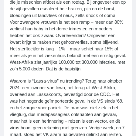
die je misschien afdoet als een rotdag. Bij ongeveer een op
de vijf gevallen escaleert het: braken, pijn op de borst,
bloedingen uit tandvlees of neus, zelfs shock of coma.
Voor zwangere vrouwen is het een ramp – meer dan 80%
verliest hun baby in het derde trimester, en moeders
hebben het ook zwaar. Overlevenden? Ongeveer een
kwart krijgt te maken met gehoorverlies, soms blijvend.
Het sterftecijfer is laag – 1% – maar schiet naar 15% of
meer als je in het ziekenhuis belandt met een ernstig geval.
West-Afrika ziet jaarlijks 100.000 tot 300.000 infecties, met
zo’n 5.000 doden. Dat is de basislijn.
Waarom is “Lassa-virus” nu trending? Terug naar oktober
2024: een inwoner van Iowa, net terug uit West-Afrika,
overleed aan Lassakoorts, bevestigd door de CDC. Het
was het negende geïmporteerde geval in de VS sinds ‘69,
en het zorgde voor paniek. De man was niet ziek in het
vliegtuig, dus medepassagiers ontsnapten aan gevaar,
maar het is een herinnering – reizen is een vector, en dit
virus houdt geen rekening met grenzen. Vorige week, op 7
maart, sloeg het VK alarm na gevallen gelinkt aan reizen.