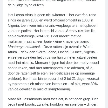
de huidige hype duiken.
Het Lassa-virus is geen nieuwkomer – het zwerft al rond
sinds de jaren 1950 en werd officieel ontdekt in 1969 in
Nigeria, toen twee missionaris-verpleegsters het opliepen
van een patiënt. Het is een lid van de Arenavirus-familie,
een enkelstrengs RNA-virus dat meelift met de
multimammaatrat, een taaie kleine knager genaamd
Mastomys natalensis
. Deze ratten zijn overal in West-
Afrika – denk aan Sierra Leone, Liberia, Guinee, Nigeria –
en ze verspreiden het virus via hun urine en uitwerpselen
alsof het niets is. Mensen krijgen het door besmet voedsel
aan te raken, stof met rattensporen in te ademen, of ja,
door de ratten zelf te eten (een delicatesse op sommige
plekken). Eenmaal binnen duurt het 2 tot 21 dagen voordat
symptomen zich misschien laten zien – of niet, want 80%
van de gevallen is mild of symptoomvrij.
Maar als Lassakoorts hard toeslaat, is het geen grap. Het
begint met koorts, zwakte, hoofdpijn en spierpijn – dingen